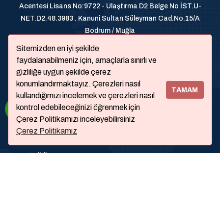
Acentesi Lisans No:9722 - Ulaştırma D2 Belge No İST.U-
NET.D2.48.3983 . Kanuni Sultan Süleyman Cad.No.15/A
Bodrum / Muğla
+905326200070
Sitemizden en iyi şekilde
faydalanabilmeniz için, amaçlarla sınırlı ve
gizliliğe uygun şekilde çerez
konumlandırmaktayız. Çerezleri nasıl
TAMAM
kullandığımızı incelemek ve çerezleri nasıl
kontrol edebileceğinizi öğrenmek için
Çerez Politikamızı inceleyebilirsiniz
Çerez Politikamız
Hakkımızda
Çerez Politikası
Faq
Contac Us