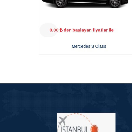
0.00
den başlayan fiyatlar ile
Mercedes S Class