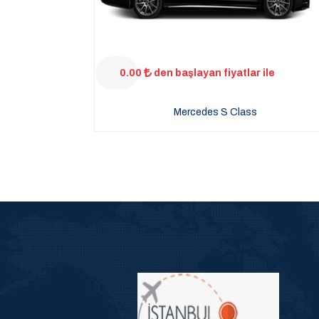
0.00
den başlayan fiyatlar ile
Mercedes S Class