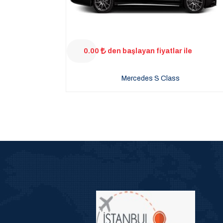
0.00
den başlayan fiyatlar ile
Mercedes S Class