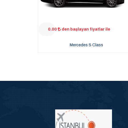
0.00
den başlayan fiyatlar ile
Mercedes S Class