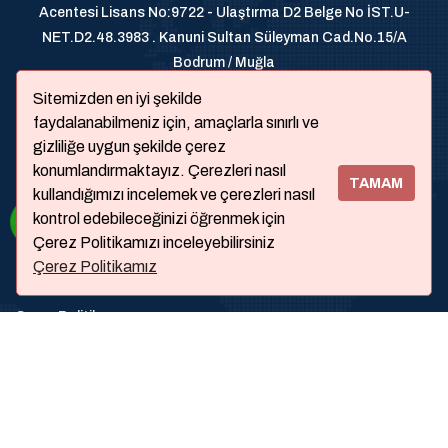
Acentesi Lisans No:9722 - Ulaştırma D2 Belge No İST.U-
NET.D2.48.3983 . Kanuni Sultan Süleyman Cad.No.15/A
Bodrum / Muğla
+905326200070
Sitemizden en iyi şekilde
faydalanabilmeniz için, amaçlarla sınırlı ve
gizliliğe uygun şekilde çerez
konumlandırmaktayız. Çerezleri nasıl
TAMAM
kullandığımızı incelemek ve çerezleri nasıl
kontrol edebileceğinizi öğrenmek için
Çerez Politikamızı inceleyebilirsiniz
Çerez Politikamız
Hakkımızda
Çerez Politikası
Faq
Contac Us