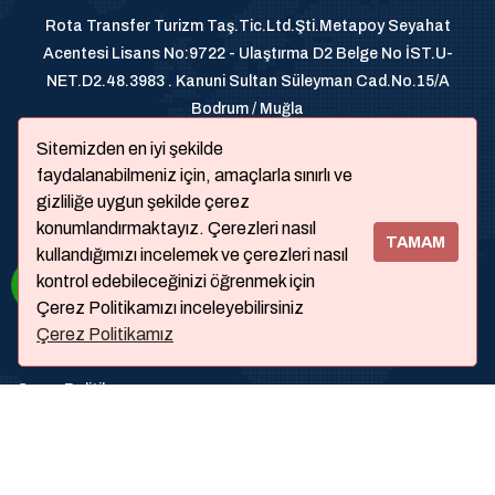
Rota Transfer Turizm Taş.Tic.Ltd.Şti.Metapoy Seyahat
Acentesi Lisans No:9722 - Ulaştırma D2 Belge No İST.U-
NET.D2.48.3983 . Kanuni Sultan Süleyman Cad.No.15/A
Bodrum / Muğla
+905326200070
Sitemizden en iyi şekilde
faydalanabilmeniz için, amaçlarla sınırlı ve
gizliliğe uygun şekilde çerez
konumlandırmaktayız. Çerezleri nasıl
TAMAM
kullandığımızı incelemek ve çerezleri nasıl
kontrol edebileceğinizi öğrenmek için
Çerez Politikamızı inceleyebilirsiniz
Çerez Politikamız
Hakkımızda
Çerez Politikası
Sıkça Sorulanlar
İletişim