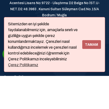
Acentesi Lisans No:9722 - Ulaştırma D2 Belge No İST.U-
NET.D2.48.3983 . Kanuni Sultan Süleyman Cad.No.15/A
Bodrum / Muğla
+905326200070
Sitemizden en iyi şekilde
faydalanabilmeniz için, amaçlarla sınırlı ve
gizliliğe uygun şekilde çerez
konumlandırmaktayız. Çerezleri nasıl
TAMAM
kullandığımızı incelemek ve çerezleri nasıl
kontrol edebileceğinizi öğrenmek için
Çerez Politikamızı inceleyebilirsiniz
Çerez Politikamız
Hakkımızda
Çerez Politikası
Faq
Contac Us