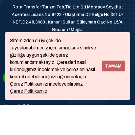
Rota Transfer Turizm Taş.Tic.Ltd.Şti.Metapoy Seyahat
Acentesi Lisans No:9722 - Ulaştırma D2 Belge No İST.U-
NET.D2.48.3983 . Kanuni Sultan Süleyman Cad.No.15/A
Bodrum / Muğla
+905326200070
Sitemizden en iyi şekilde
faydalanabilmeniz için, amaçlarla sınırlı ve
gizliliğe uygun şekilde çerez
konumlandırmaktayız. Çerezleri nasıl
TAMAM
kullandığımızı incelemek ve çerezleri nasıl
kontrol edebileceğinizi öğrenmek için
Çerez Politikamızı inceleyebilirsiniz
Çerez Politikamız
Hakkımızda
Çerez Politikası
Sıkça Sorulanlar
İletişim