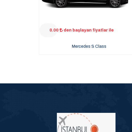
0.00
den başlayan fiyatlar ile
Mercedes S Class