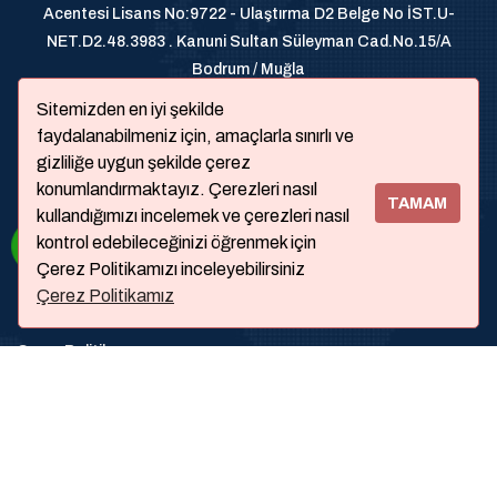
Acentesi Lisans No:9722 - Ulaştırma D2 Belge No İST.U-
NET.D2.48.3983 . Kanuni Sultan Süleyman Cad.No.15/A
Bodrum / Muğla
+905326200070
Sitemizden en iyi şekilde
faydalanabilmeniz için, amaçlarla sınırlı ve
gizliliğe uygun şekilde çerez
konumlandırmaktayız. Çerezleri nasıl
TAMAM
kullandığımızı incelemek ve çerezleri nasıl
kontrol edebileceğinizi öğrenmek için
Çerez Politikamızı inceleyebilirsiniz
Çerez Politikamız
Hakkımızda
Çerez Politikası
Sıkça Sorulanlar
İletişim