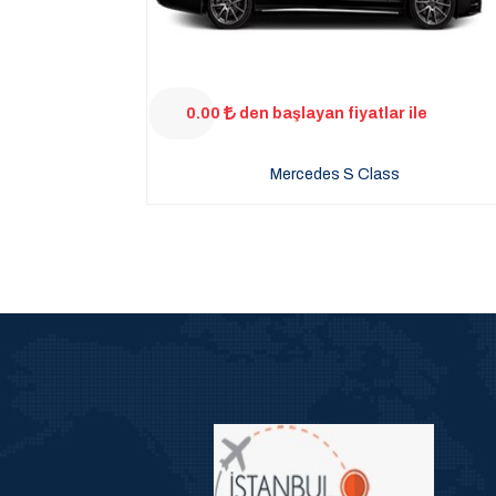
0.00
den başlayan fiyatlar ile
Mercedes S Class