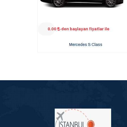
0.00
den başlayan fiyatlar ile
Mercedes S Class